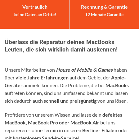
Vertraulich
Rechnung & Garantie
keine Daten an Dritte!
12 Monate Garantie
Überlass die Reparatur deines MacBooks
Leuten, die sich wirklich damit auskennen!
Unsere Mitarbeiter von
House of Mobile & Games
haben
über
viele Jahre Erfahrungen
auf dem Gebiet der
Apple-
Geräte
sammeln können. Die Probleme, die bei
MacBooks
auftreten können, sind uns umfassend bekannt und lassen
sich dadurch auch
schnell und preisgünstig
von uns lösen.
Profitiere von unserem Wissen und lasse dein
defektes
MacBook, MacBook Pro oder MacBook Air
bei uns
reparieren – ohne Termin in unseren
Berliner Filialen
oder
mit
kostenlosem Send-in-Service!