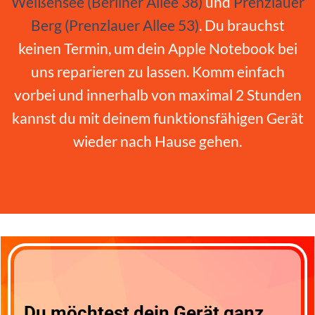
Weißensee (Berliner Allee 38)
und
Prenzlauer
Berg (Prenzlauer Allee 53)
. Du brauchst
keinen Termin, um dein Apple Notebook bei
uns reparieren zu lassen. Komm einfach
vorbei und innerhalb von maximal 2 Stunden
kannst du mit deinem funktionsfähigen Gerät
wieder nach Hause gehen.
Du möchtest dein Gerät ganz