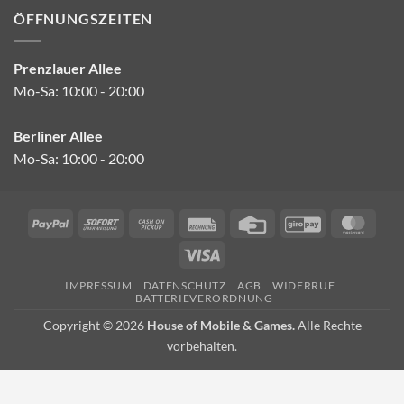
ÖFFNUNGSZEITEN
Prenzlauer Allee
Mo-Sa: 10:00 - 20:00
Berliner Allee
Mo-Sa: 10:00 - 20:00
PayPal
Sofort
Cash
Rechung
Credit
GiroPay
Mast
on
Card
Visa
Pickup
IMPRESSUM
DATENSCHUTZ
AGB
WIDERRUF
BATTERIEVERORDNUNG
Copyright © 2026
House of Mobile & Games.
Alle Rechte
vorbehalten.