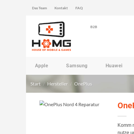
Zum
Das Team
Kontakt
FAQ
Inhalt
springen
B2B
Apple
Samsung
Huawei
Start
/
Hersteller
/
OnePlus
OneP
Komm mi
nutze u