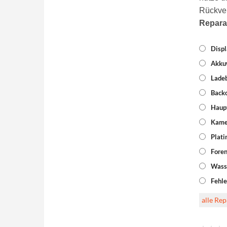
Rückve
Repara
Displ
Akku
Lade
Back
Haup
Kame
Plati
Foren
Wass
Fehle
alle Re