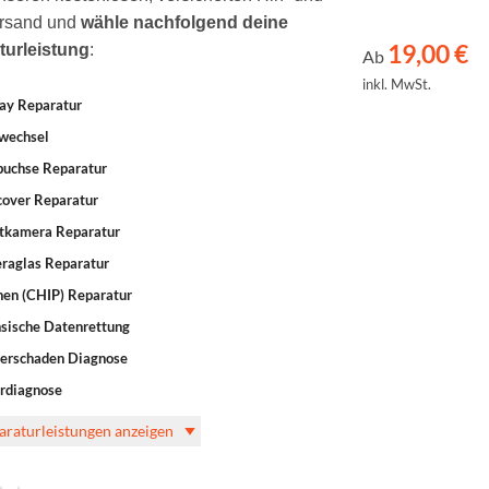
rsand und
wähle nachfolgend deine
19,00
€
turleistung
:
Ab
inkl. MwSt.
ay Reparatur
wechsel
buchse Reparatur
cover Reparatur
tkamera Reparatur
raglas Reparatur
nen (CHIP) Reparatur
sische Datenrettung
erschaden Diagnose
rdiagnose
paraturleistungen anzeigen