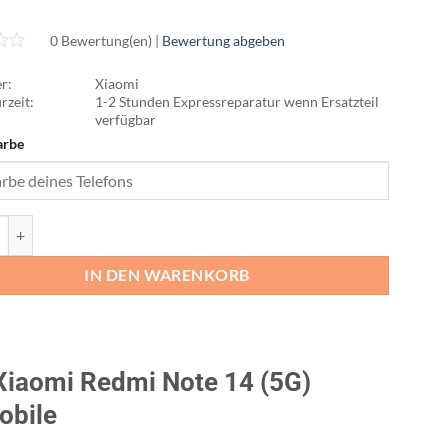
0 Bewertung(en) |
Bewertung abgeben
r:
Xiaomi
rzeit:
1-2 Stunden Expressreparatur wenn Ersatzteil
verfügbar
arbe
edmi Note 14 & Note 14 (5G) Reparatur Menge
IN DEN WARENKORB
Xiaomi Redmi Note 14 (5G)
obile