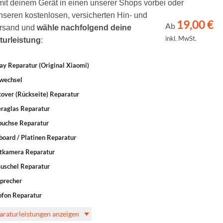
t deinem Gerät in einen unserer Shops vorbei oder
nseren kostenlosen, versicherten Hin- und
19,00
€
Ab
rsand und
wähle nachfolgend deine
inkl. MwSt.
turleistung
:
ay Reparatur (Original Xiaomi)
wechsel
over (Rückseite) Reparatur
raglas Reparatur
buchse Reparatur
oard / Platinen Reparatur
tkamera Reparatur
uschel Reparatur
precher
ofon Reparatur
paraturleistungen anzeigen