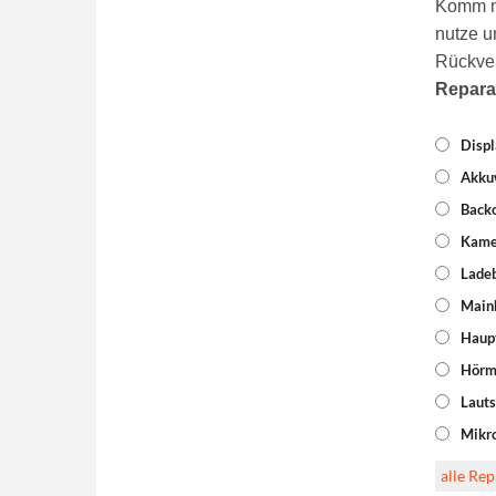
Komm mi
nutze u
Rückve
Repara
Displ
Akku
Backc
Kame
Lade
Mainb
Haup
Hörm
Lauts
Mikr
alle Re