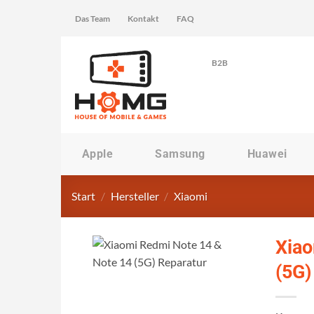
Zum
Das Team
Kontakt
FAQ
Inhalt
springen
B2B
Apple
Samsung
Huawei
Start
/
Hersteller
/
Xiaomi
Xiao
(5G)