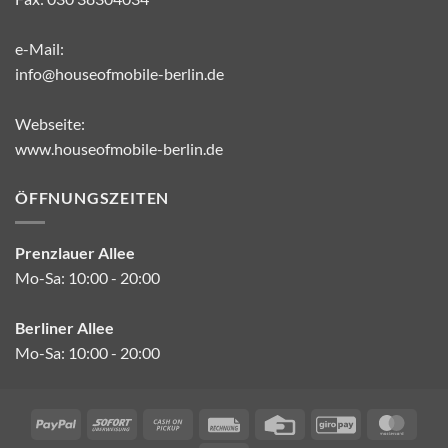
e-Mail:
info@houseofmobile-berlin.de
Webseite:
www.houseofmobile-berlin.de
ÖFFNUNGSZEITEN
Prenzlauer Allee
Mo-Sa: 10:00 - 20:00
Berliner Allee
Mo-Sa: 10:00 - 20:00
PayPal
Sofort
Cash
Rechung
Credit
GiroPay
Mast
on
Card