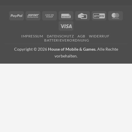
PayPal
Sofort
Cash
Rechung
Credit
GiroPay
Mast
on
Card
Visa
Pickup
IMPRESSUM
DATENSCHUTZ
AGB
WIDERRUF
BATTERIEVERORDNUNG
Copyright © 2026
House of Mobile & Games.
Alle Rechte
vorbehalten.