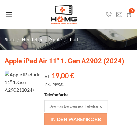
Zum
Inhalt
0
springen
Start
/
Hersteller
/
Apple
/
iPad
Apple iPad Air 11″ 1. Gen A2902 (2024)
19,00
€
Ab
inkl. MwSt.
Telefonfarbe
IN DEN WARENKORB