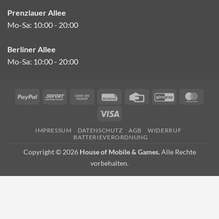
Prenzlauer Allee
Mo-Sa: 10:00 - 20:00
Berliner Allee
Mo-Sa: 10:00 - 20:00
PayPal
Sofort
Cash
Rechung
Credit
GiroPay
Mast
on
Card
Visa
Pickup
IMPRESSUM
DATENSCHUTZ
AGB
WIDERRUF
BATTERIEVERORDNUNG
Copyright © 2026
House of Mobile & Games.
Alle Rechte
vorbehalten.