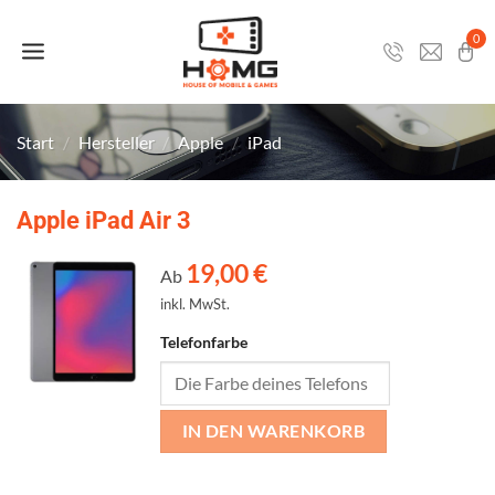
Zum
Inhalt
0
springen
Start
/
Hersteller
/
Apple
/
iPad
Apple iPad Air 3
19,00
€
Ab
inkl. MwSt.
Telefonfarbe
IN DEN WARENKORB