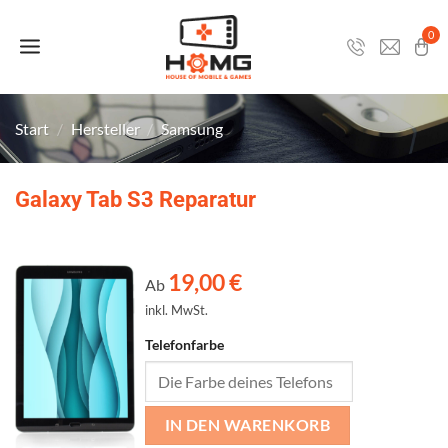
Zum
Inhalt
0
springen
Start
/
Hersteller
/
Samsung
Galaxy Tab S3 Reparatur
19,00
€
Ab
inkl. MwSt.
Telefonfarbe
IN DEN WARENKORB