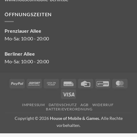
ÖFFNUNGSZEITEN
Prenzlauer Allee
Mo-Sa: 10:00 - 20:00
Berliner Allee
Mo-Sa: 10:00 - 20:00
PayPal
Sofort
Cash
Rechung
Credit
GiroPay
Mast
on
Card
Visa
Pickup
IMPRESSUM
DATENSCHUTZ
AGB
WIDERRUF
BATTERIEVERORDNUNG
Copyright © 2026
House of Mobile & Games.
Alle Rechte
vorbehalten.