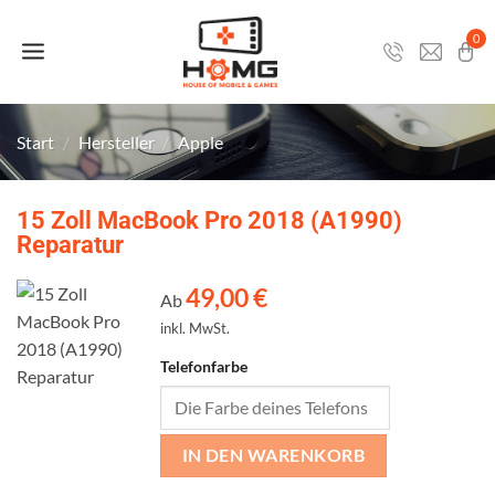
Zum
Inhalt
0
springen
Start
/
Hersteller
/
Apple
15 Zoll MacBook Pro 2018 (A1990)
Reparatur
49,00
€
Ab
inkl. MwSt.
Telefonfarbe
IN DEN WARENKORB