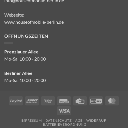
info@houseofmobile-berlin.de
Webseite:
www.houseofmobile-berlin.de
ÖFFNUNGSZEITEN
Prenzlauer Allee
Mo-Sa: 10:00 - 20:00
Berliner Allee
Mo-Sa: 10:00 - 20:00
PayPal
Sofort
Cash
Rechung
Credit
GiroPay
Mast
on
Card
Visa
Pickup
IMPRESSUM
DATENSCHUTZ
AGB
WIDERRUF
BATTERIEVERORDNUNG