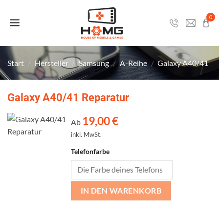
Zum
Inhalt
0
springen
Start
/
Hersteller
/
Samsung
/
A-Reihe
/
Galaxy A40/41
Galaxy A40/41 Reparatur
19,00
€
Ab
inkl. MwSt.
Telefonfarbe
IN DEN WARENKORB