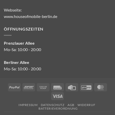
Webseite:
www.houseofmobile-berlin.de
ÖFFNUNGSZEITEN
Prenzlauer Allee
Mo-Sa: 10:00 - 20:00
Berliner Allee
Mo-Sa: 10:00 - 20:00
PayPal
Sofort
Cash
Rechung
Credit
GiroPay
Mast
on
Card
Visa
Pickup
IMPRESSUM
DATENSCHUTZ
AGB
WIDERRUF
BATTERIEVERORDNUNG