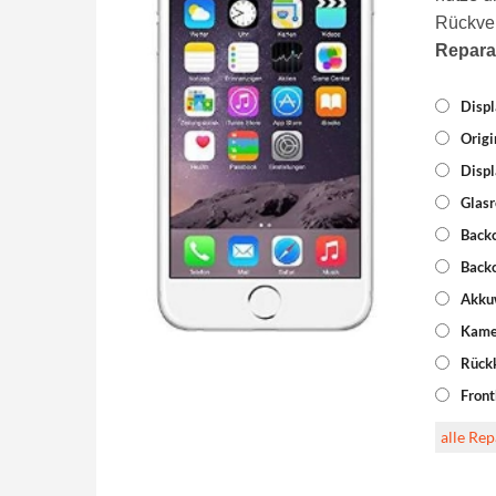
Rückve
Repara
Displ
Origi
Displ
Glasr
Backc
Backc
Akku
Kame
Rück
Fron
alle Re