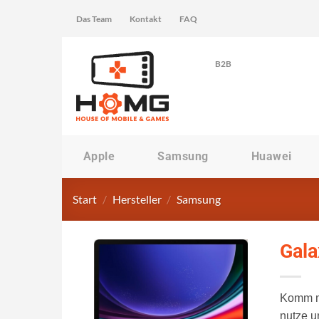
Zum
Das Team
Kontakt
FAQ
Inhalt
springen
B2B
Apple
Samsung
Huawei
Start
/
Hersteller
/
Samsung
Gala
Komm mi
nutze u