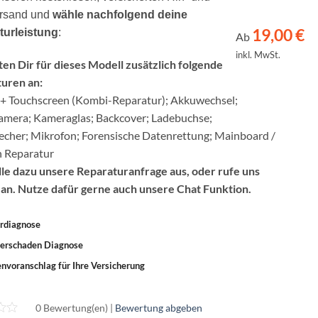
rsand und
wähle nachfolgend deine
19,00
€
turleistung
:
Ab
inkl. MwSt.
ten Dir für dieses Modell zusätzlich folgende
uren an:
 + Touchscreen (Kombi-Reparatur); Akkuwechsel;
mera; Kameraglas; Backcover; Ladebuchse;
echer; Mikrofon; Forensische Datenrettung; Mainboard /
n Reparatur
ülle dazu unsere Reparaturanfrage aus, oder rufe uns
 an. Nutze dafür gerne auch unsere Chat Funktion.
rdiagnose
erschaden Diagnose
nvoranschlag für Ihre Versicherung
0 Bewertung(en) |
Bewertung abgeben