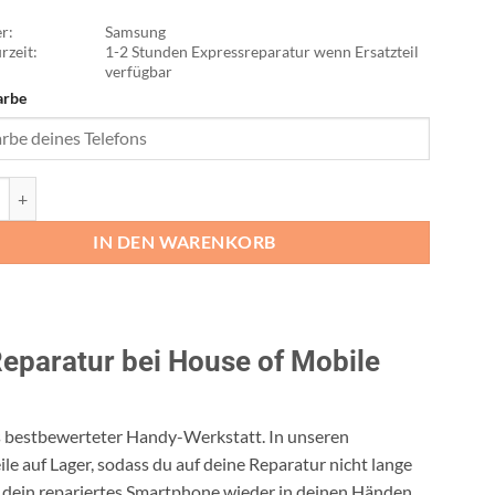
r:
Samsung
rzeit:
1-2 Stunden Expressreparatur wenn Ersatzteil
verfügbar
arbe
ab S9 Menge
IN DEN WARENKORB
eparatur bei House of Mobile
ns bestbewerteter Handy-Werkstatt. In unseren
ile auf Lager, sodass du auf deine Reparatur nicht lange
 dein repariertes Smartphone wieder in deinen Händen.