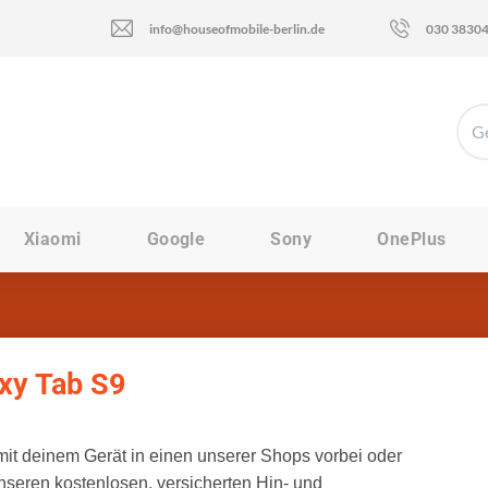
info@houseofmobile-berlin.de
030 3830
Xiaomi
Google
Sony
OnePlus
xy Tab S9
t deinem Gerät in einen unserer Shops vorbei oder
nseren kostenlosen, versicherten Hin- und