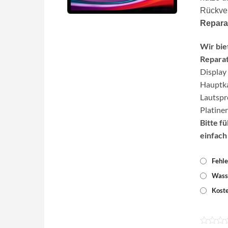
Rückve
Repara
Wir bie
Reparat
Display
Hauptka
Lautspr
Platine
Bitte f
einfach
Fehle
Wass
Koste