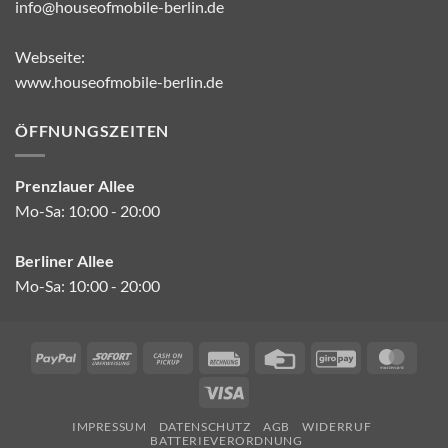
info@houseofmobile-berlin.de
Webseite:
www.houseofmobile-berlin.de
ÖFFNUNGSZEITEN
Prenzlauer Allee
Mo-Sa: 10:00 - 20:00
Berliner Allee
Mo-Sa: 10:00 - 20:00
PayPal
Sofort
Cash
Rechung
Credit
GiroPay
Mast
on
Card
Visa
Pickup
IMPRESSUM
DATENSCHUTZ
AGB
WIDERRUF
BATTERIEVERORDNUNG