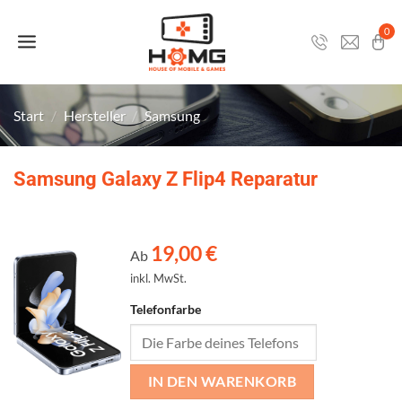
Zum
Inhalt
0
springen
Start
/
Hersteller
/
Samsung
Samsung Galaxy Z Flip4 Reparatur
19,00
€
Ab
inkl. MwSt.
Telefonfarbe
IN DEN WARENKORB