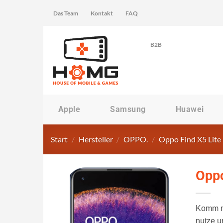
Zum
Das Team
Kontakt
FAQ
Inhalt
springen
B2B
Apple
Samsung
Huawei
Start
/
Hersteller
/
OPPO.
/
Oppo Find X5 Lite
Oppo
Komm mi
nutze u