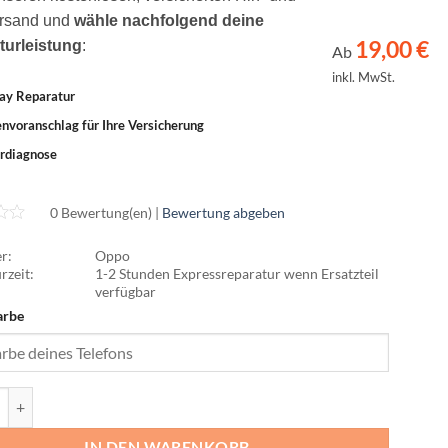
rsand und
wähle nachfolgend deine
19,00
€
turleistung
:
Ab
inkl. MwSt.
ay Reparatur
nvoranschlag für Ihre Versicherung
rdiagnose
0 Bewertung(en) |
Bewertung abgeben
r:
Oppo
rzeit:
1-2 Stunden Expressreparatur wenn Ersatzteil
verfügbar
arbe
d X5 Lite Menge
IN DEN WARENKORB