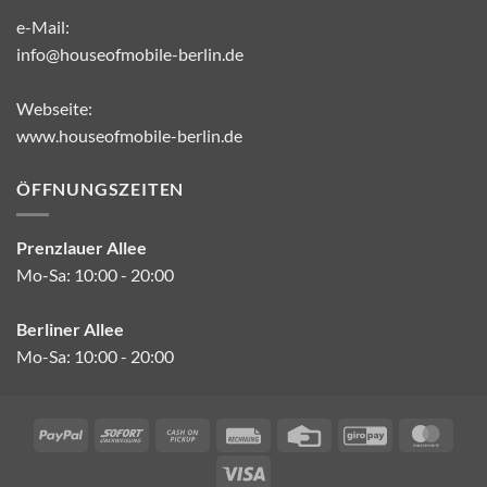
e-Mail:
info@houseofmobile-berlin.de
Webseite:
www.houseofmobile-berlin.de
ÖFFNUNGSZEITEN
Prenzlauer Allee
Mo-Sa: 10:00 - 20:00
Berliner Allee
Mo-Sa: 10:00 - 20:00
PayPal
Sofort
Cash
Rechung
Credit
GiroPay
Mast
on
Card
Visa
Pickup