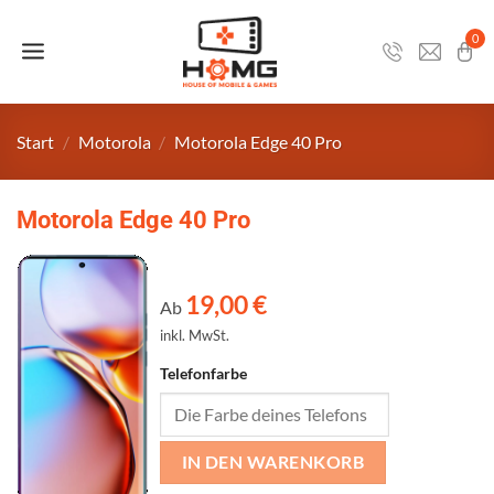
Zum
Inhalt
0
springen
Start
/
Motorola
/
Motorola Edge 40 Pro
Motorola Edge 40 Pro
19,00
€
Ab
inkl. MwSt.
Telefonfarbe
IN DEN WARENKORB