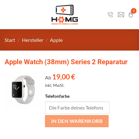
Zum
Inhalt
0
springen
Start
/
Hersteller
/
Apple
Apple Watch (38mm) Series 2 Reparatur
19,00
€
Ab
inkl. MwSt.
Telefonfarbe
IN DEN WARENKORB