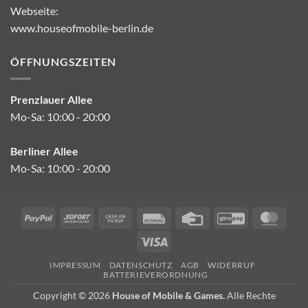
Webseite:
www.houseofmobile-berlin.de
ÖFFNUNGSZEITEN
Prenzlauer Allee
Mo-Sa: 10:00 - 20:00
Berliner Allee
Mo-Sa: 10:00 - 20:00
PayPal
Sofort
Cash
Rechung
Credit
GiroPay
Mast
on
Card
Visa
Pickup
IMPRESSUM
DATENSCHUTZ
AGB
WIDERRUF
BATTERIEVERORDNUNG
Copyright © 2026
House of Mobile & Games.
Alle Rechte