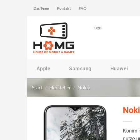
Zum
Das Team
Kontakt
FAQ
Inhalt
springen
B2B
Apple
Samsung
Huawei
Start
/
Hersteller
/
Nokia
Noki
Komm mi
nutze u