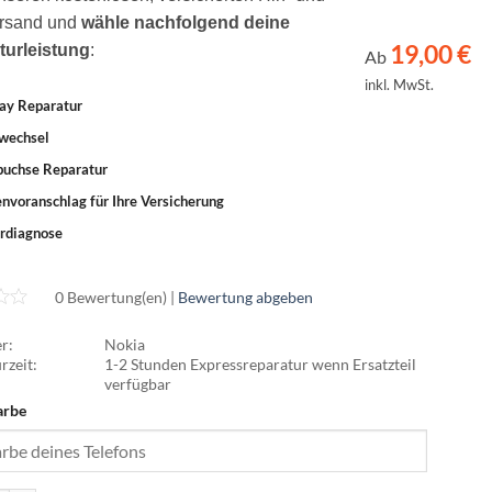
rsand und
wähle nachfolgend deine
19,00
€
turleistung
:
Ab
inkl. MwSt.
ay Reparatur
wechsel
buchse Reparatur
nvoranschlag für Ihre Versicherung
rdiagnose
0 Bewertung(en) |
Bewertung abgeben
r:
Nokia
rzeit:
1-2 Stunden Expressreparatur wenn Ersatzteil
verfügbar
arbe