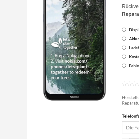
Rückve
Repara
Displ
Akku
Lade
Koste
Fehle
Herstelle
Reparatu
Telefonf