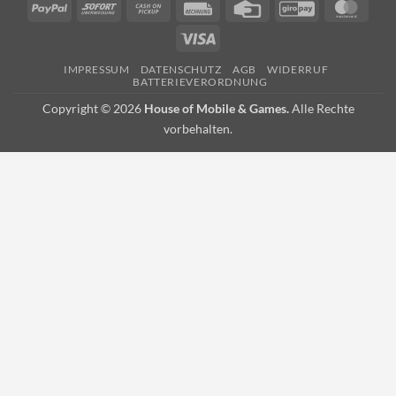
PayPal
Sofort
Cash
Rechung
Credit
GiroPay
Mast
on
Card
Visa
Pickup
IMPRESSUM
DATENSCHUTZ
AGB
WIDERRUF
BATTERIEVERORDNUNG
Copyright © 2026
House of Mobile & Games.
Alle Rechte
vorbehalten.