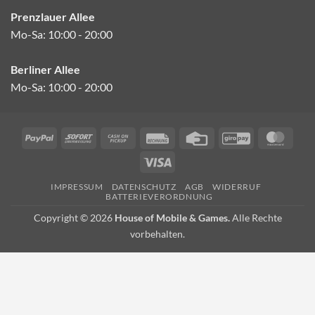
Prenzlauer Allee
Mo-Sa: 10:00 - 20:00
Berliner Allee
Mo-Sa: 10:00 - 20:00
PayPal
Sofort
Cash
Rechung
Credit
GiroPay
Mast
on
Card
Visa
Pickup
IMPRESSUM
DATENSCHUTZ
AGB
WIDERRUF
BATTERIEVERORDNUNG
Copyright © 2026
House of Mobile & Games.
Alle Rechte
vorbehalten.