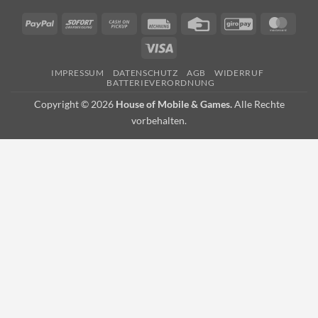
PayPal
Sofort
Cash
Rechung
Credit
GiroPay
Mast
on
Card
Visa
Pickup
IMPRESSUM
DATENSCHUTZ
AGB
WIDERRUF
BATTERIEVERORDNUNG
Copyright © 2026
House of Mobile & Games.
Alle Rechte
vorbehalten.