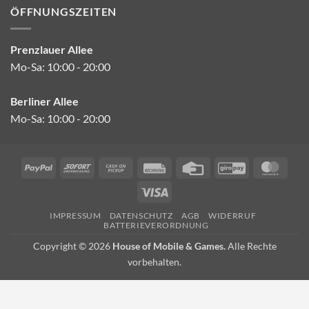
ÖFFNUNGSZEITEN
Prenzlauer Allee
Mo-Sa: 10:00 - 20:00
Berliner Allee
Mo-Sa: 10:00 - 20:00
PayPal
Sofort
Cash
Rechung
Credit
GiroPay
Mast
on
Card
Visa
Pickup
IMPRESSUM
DATENSCHUTZ
AGB
WIDERRUF
BATTERIEVERORDNUNG
Copyright © 2026
House of Mobile & Games.
Alle Rechte
vorbehalten.