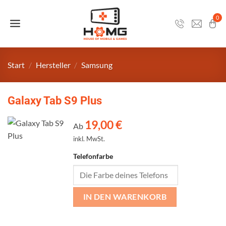
Zum
Inhalt
0
springen
Start
/
Hersteller
/
Samsung
Galaxy Tab S9 Plus
19,00
€
Ab
inkl. MwSt.
Telefonfarbe
IN DEN WARENKORB