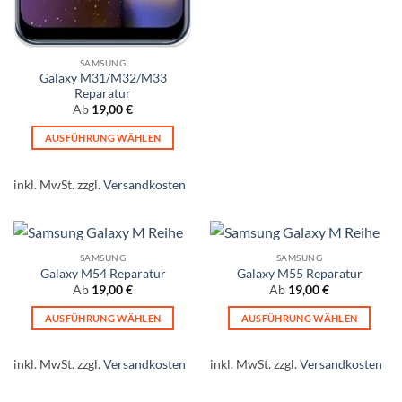
der
Produktseite
gewählt
werden
SAMSUNG
Galaxy M31/M32/M33
Reparatur
Ab
19,00
€
AUSFÜHRUNG WÄHLEN
Dieses
Produkt
inkl. MwSt.
zzgl.
Versandkosten
weist
mehrere
Varianten
auf.
SAMSUNG
SAMSUNG
Die
Galaxy M54 Reparatur
Galaxy M55 Reparatur
Ab
19,00
€
Ab
19,00
€
Optionen
können
AUSFÜHRUNG WÄHLEN
AUSFÜHRUNG WÄHLEN
auf
Dieses
Dieses
der
Produkt
Produkt
inkl. MwSt.
zzgl.
Versandkosten
inkl. MwSt.
zzgl.
Versandkosten
Produktseite
weist
weist
gewählt
mehrere
mehrere