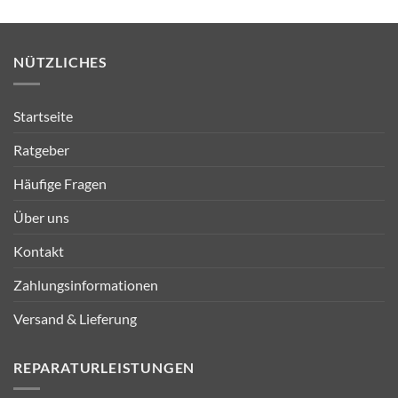
werden
Varianten
Varianten
auf.
auf.
Die
Die
NÜTZLICHES
Optionen
Optionen
können
können
auf
auf
Startseite
der
der
Produktseite
Produktseite
Ratgeber
gewählt
gewählt
werden
werden
Häufige Fragen
Über uns
Kontakt
Zahlungsinformationen
Versand & Lieferung
REPARATURLEISTUNGEN