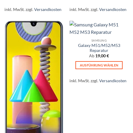
Dieses
Dieses
Produkt
Produkt
inkl. MwSt.
zzgl.
Versandkosten
inkl. MwSt.
zzgl.
Versandkosten
weist
weist
mehrere
mehrere
Varianten
Varianten
auf.
auf.
Die
Die
SAMSUNG
Optionen
Optionen
Galaxy M51/M52/M53
Reparatur
können
können
Ab
19,00
€
auf
auf
der
der
AUSFÜHRUNG WÄHLEN
Produktseite
Produktseite
Dieses
gewählt
gewählt
Produkt
inkl. MwSt.
zzgl.
Versandkosten
werden
werden
weist
mehrere
Varianten
auf.
Die
Optionen
können
auf