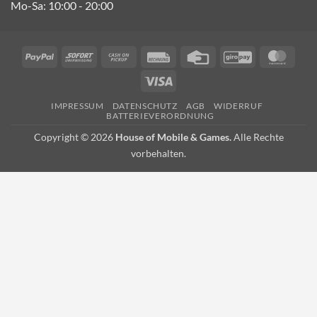
Mo-Sa: 10:00 - 20:00
PayPal
Sofort
Cash
Rechung
Credit
GiroPay
Mast
on
Card
Visa
Pickup
IMPRESSUM
DATENSCHUTZ
AGB
WIDERRUF
BATTERIEVERORDNUNG
Copyright © 2026
House of Mobile & Games.
Alle Rechte
vorbehalten.