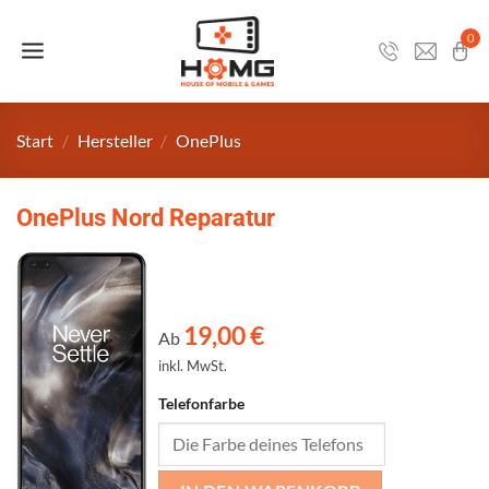
Zum
Inhalt
0
springen
Start
/
Hersteller
/
OnePlus
OnePlus Nord Reparatur
19,00
€
Ab
inkl. MwSt.
Telefonfarbe