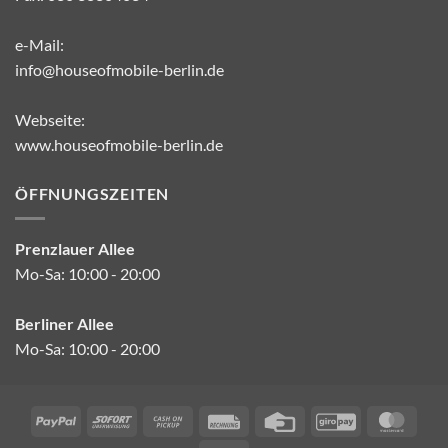
e-Mail:
info@houseofmobile-berlin.de
Webseite:
www.houseofmobile-berlin.de
ÖFFNUNGSZEITEN
Prenzlauer Allee
Mo-Sa: 10:00 - 20:00
Berliner Allee
Mo-Sa: 10:00 - 20:00
PayPal
Sofort
Cash
Rechung
Credit
GiroPay
Mast
on
Card