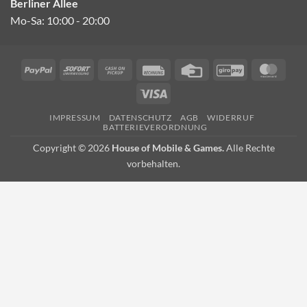
Berliner Allee
Mo-Sa: 10:00 - 20:00
PayPal
Sofort
Cash
Rechung
Credit
GiroPay
Mast
on
Card
Visa
Pickup
IMPRESSUM
DATENSCHUTZ
AGB
WIDERRUF
BATTERIEVERORDNUNG
Copyright © 2026
House of Mobile & Games.
Alle Rechte
vorbehalten.