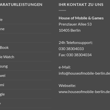
PARATURLEISTUNGEN
IHR KONTAKT ZU UNS
House of Mobile & Games
le
Prenzlauer Allee 53
one
10405 Berlin
24h Telefonsupport:
Book
030 38304033
Fax: 030 38304034
le Watch
sung
e-Mail:
info@houseofmobile-berlin.de
wei
omi
Webseite:
www.houseofmobile-berlin.de
gle
y