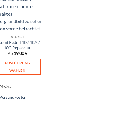
XIAOMI
aomi Redmi 10 / 10A /
10C Reparatur
Ab
19,00
€
AUSFÜHRUNG
WÄHLEN
Dieses
Produkt
 MwSt.
weist
Versandkosten
mehrere
Varianten
auf.
Die
Optionen
können