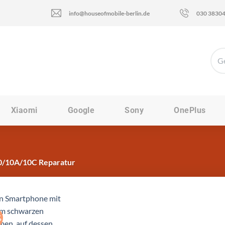
info@houseofmobile-berlin.de
030 3830
Xiaomi
Google
Sony
OnePlus
0/10A/10C Reparatur
%