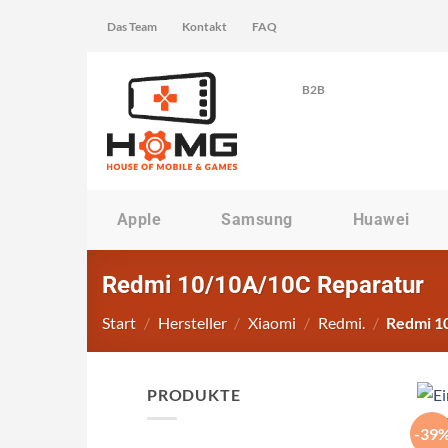
Zum
Das Team
Kontakt
FAQ
Inhalt
springen
B2B
Apple
Samsung
Huawei
Redmi 10/10A/10C Reparatur
Start
/
Hersteller
/
Xiaomi
/
Redmi.
/
Redmi 1
PRODUKTE
-39